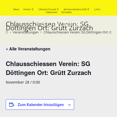
Skip
to
News
Verein
Übereschüsset
Jahresmeisterschaft
Links
Veteranen
Kontakte
content
SG Döttingen
Chlausschiessen Verein: SG
Döttingen Ort: Grütt Zurzach
>
Veranstaltungen
>
Chlausschiessen Verein: SG Döttingen Ort: Grüt
« Alle Veranstaltungen
Chlausschiessen Verein: SG
Döttingen Ort: Grütt Zurzach
November 28 / 0:00
Zum Kalender hinzufügen