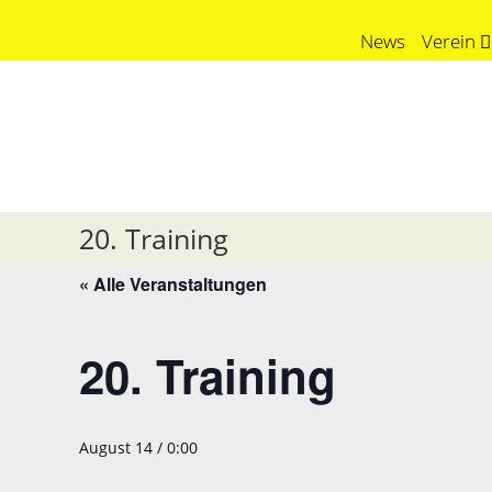
Skip
News
Verein
to
content
SG Döttingen
20. Training
« Alle Veranstaltungen
20. Training
August 14 / 0:00