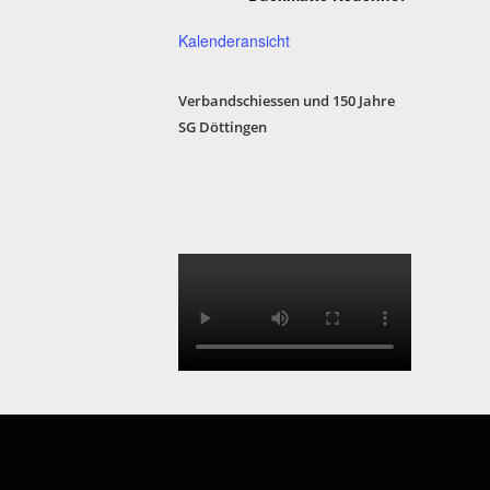
Kalenderansicht
Verbandschiessen und 150 Jahre
SG Döttinge
n