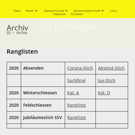
Skip
to
News
Verein
Übereschüsset
Jahresmeisterschaft
Links
Veteranen
Kontakte
content
SG Döttingen
Archiv
>
Archiv
Ranglisten
2020
Absenden
Corona-Stich
Absend-Stich
Surbfinal
Jux-Stich
2020
Winterschiessen
Kat. A
Kat. D
2020
Feldschiessen
Rangliste
2020
Jubiläumsstich SSV
Rangliste