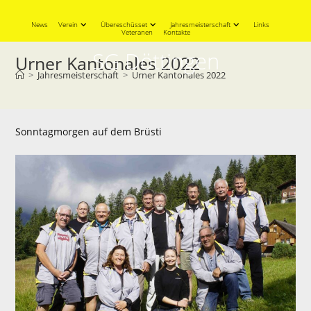
Skip
to
News
Verein
Übereschüsset
Jahresmeisterschaft
Links
Veteranen
Kontakte
content
SG Döttingen
Urner Kantonales 2022
>
Jahresmeisterschaft
>
Urner Kantonales 2022
Sonntagmorgen auf dem Brüsti