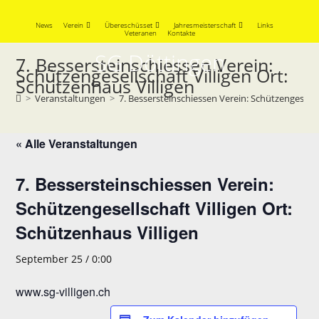
Skip
to
News
Verein
Übereschüsset
Jahresmeisterschaft
Links
Veteranen
Kontakte
content
SG Döttingen
7. Bessersteinschiessen Verein:
Schützengesellschaft Villigen Ort:
Schützenhaus Villigen
>
Veranstaltungen
>
7. Bessersteinschiessen Verein: Schützengesellsc
« Alle Veranstaltungen
7. Bessersteinschiessen Verein:
Schützengesellschaft Villigen Ort:
Schützenhaus Villigen
September 25 / 0:00
www.sg-villigen.ch